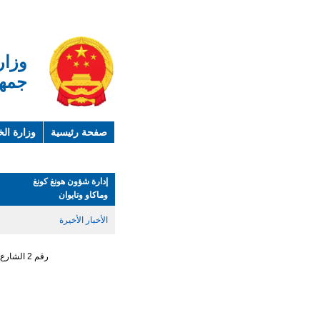
وزار
جمهو
صفحة رئيسية
وزارة الخ
لمحة عن الصين
معلوما
إدارة شؤون هونغ كونغ
وماكاو وتايوان
الأخبار الأخيرة
رقم 2 الشارع الجنوبي ، تشاو يانغ من ، حي تشاو يانغ ، مدينة بكين رقم البريد : 100701 التليفون : 65961114 - 10 - 86 +