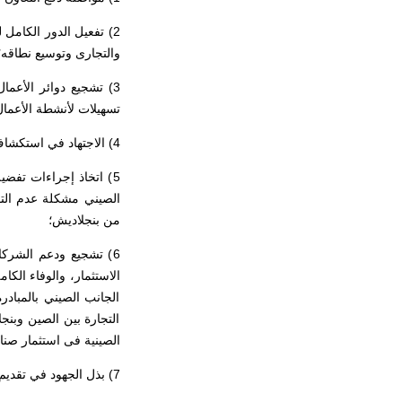
2) تفعيل الدور الكامل 
والتجارى وتوسيع نطاقه
3) تشجيع دوائر الأعم
تسهيلات لأنشطة الأعمال 
4) الاجتهاد في استكشاف طرق جديدة لزيادة حجم التجارة الثنائية؛
5) اتخاذ إجراءات تفضي
الصيني مشكلة عدم التو
من بنجلاديش؛
6) تشجيع ودعم الشركا
الاستثمار، والوفاء الكا
الجانب الصيني بالمباد
التجارة بين الصين وبن
الصينية فى استثمار ص
7) بذل الجهود في تقديم تسهيلات لشركات البلدين فى التعاقد على المشروعات والتعاون العمالى.