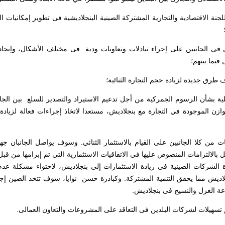
للجنة الاقتصادية والتجارية المشتركة الصينية البنجلاديشية فى تطوير إمكانيات ال
؛
ال فى الجانبين على إجراء تبادلات وتعاونات ودية فى مختلف الأشكال، وإيجا
فيما بينهم؛
لية بشأن الرسوم الجمركية من أجل تدعيم الاستيراد والتصدير للسلع بين الجا
ازن الموجودة في التجارة مع بنجلاديش، مستعدا لاتخاذ إجراءات فعالة لزيادة
ت من كلا الجانبين على القيام بالاستثمار الثنائي. وسوف يواصل الجانبان ج
مل بالالتزامات المنصوص عليها فى الاتفاقيات الاستثمارية التي تم إبرامها من ق
رة الشركات الصينية في زيادة الاستثمارات إلى بنجلاديش، لاحتواء مشكلة عدم
جلاديش مما يحقق التنمية المشتركة. وكبادرة حسن نوايا، سوف تتخذ الصين إ
ناعة الغزل والنسيج فى بنجلاديش.