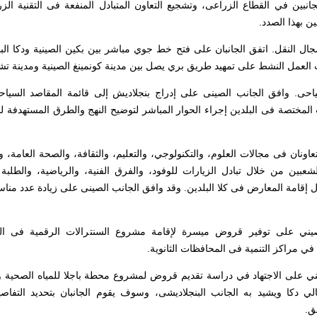
الجانبين في القطاع الزراعى، وتشجيع التعاون المتبادل المنفعة فى التقنية الز
ين بهذا الصدد.
جال النقل. اتفق الجانبان على فتح خط جوي مباشر بين بكين الصينية ودكا البن
 العمل النشط على تمهيد طريق بري يصل بين مدينة كونمينغ الصينية ومدينة تشيت
لسياحى. وافق الجانب الصينى على إدراج بنجلاديش إلى قائمة المقاصد السياح
 المختصة فى البلدين إجراء الحوار المباشر لتوضيح النهج والطرق المستهدفة ل
التعاونان فى مجالات العلوم، والتكنولوجي، والتعليم، والثقافة، والصحة العامة، و
عبين من خلال تبادل الزيارات للوفود، والفرق الفنية، والرياضية، والطلبة 
دل إقامة المعارض فى كلا البلدين. وقد وافق الجانب الصينى على زيادة عدد منا
.
الصيني على توفير قروض ميسرة لإقامة مشروع السنترالات الرقمية فى ا
في مراكز التنمية فى المحافظات الثانوية.
لصيني على الاجتهاد في دراسة تقديم قروض لمشروع محطة باجلا للمياه الصحي
ل
ي
دكا ويشيد به الجانب البنجلاديشى، وسوف يقوم الجانبان بتحديد التفا
حق.