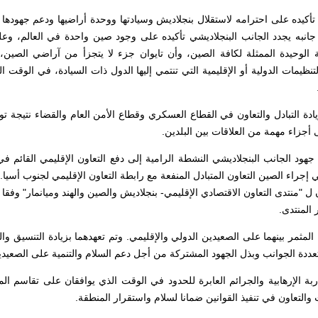
 تأكيده على احترامه لاستقلال بنجلاديش وسيادتها ووحدة أراضيها ودعم جهودها 
جانبه يجدد الجانب البنجلاديشي تأكيده على وجود صين واحدة في العالم، و
 الوحيدة الممثلة لكافة الصين، وأن تايوان جزء لا يتجزأ من آراضي الصين
تنظيمات الدولية أو الإقليمية التي تنتمي إليها الدول ذات السيادة، في الوقت الذ
زيادة التبادل والتعاون في القطاع العسكري وقطاع الأمن العام والقضاء نتيجة ت
ى أجزاء مهمة من العلاقات بين البلدين.
 جهود الجانب البنجلاديشي النشطة الرامية إلى دفع التعاون الإقليمي القائم 
 إجراء الصين التعاون المتبادل المنفعة مع رابطة التعاون الإقليمي لجنوب أسيا.
ل "منتدى التعاون الاقتصادي الإقليمي- بنجلاديش والصين والهند وميانمار" وفقا ل
المنتدى.
ون المثمر بينهما على الصعيدين الدولي والإقليمي. وتم تعهدهما بزيادة التنسيق و
تعددة الجوانب وبذل الجهود المشتركة من أجل دعم السلام والتنمية على الصعيدي
محاربة الإرهابية والجرائم العابرة للحدود في الوقت الذي يوافقان على تقاسم ا
ت والتعاون في تنفيذ القوانين ضمانا لسلام واستقرار المنطقة.