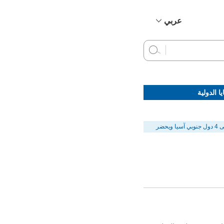
عربي
简体中文
English
Français
Русский
ا الدولية
Español
رئيس مجلس الدولة ون جياباو يقوم بجولة إلى 4 دول جنوبي آسيا ويحضر