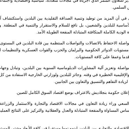
دير للتعاون المثمر الذي أجرياه في مجالات متعددة، سياسية واقتصادية واجتما
ش السلمي.
 في أن المزيد من توطيد وتنمية الصداقة التقليدية بين البلدين واستكتشاف آ
اسية للبلدين والشعبين، بل نافع للسلام والاستقرار والتنمية في المنطقة. وا
الودية الكاملة المتكافئة المتبادلة المنفعة الطويلة الأمد.
مواصلة الاحتفاظ بالاتصالات والتواصلات المنتظمة بين قادة البلدين في المستوى 
مستويات الدوائر الحكومية والبرلمان والحزب والقوات العسكرية والتنظيمات 
ا قدما وعمقا على كافة المستويات.
مواصلة وتعزيز آلية المشاورات الدبلوماسية السنوية بين البلدين، وتبادل وجها
ية والإقليمية الخطيرة في وقته. وجائز للبلدين ولوزارتي الخارجية الاستفادة من كل
ادة التفاهم والتنسيق والتعاون بين الجانبين.
السعي وراء زيادة التعاون في مجالات الاقتصاد والتجارة والاستثمار والزراع
ساس المساواة والمنفعة المتبادلة والعدل والعقلانية والتركيز على النتائج العمل
لاقتصادى والتجارى بين البلدين لينمو نموا مستقرا في كافة الأبعاد وشتى المست