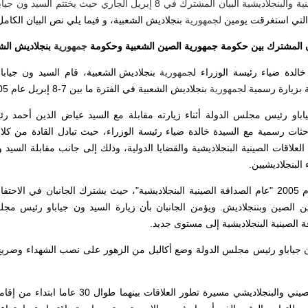
تصدر الحكومتان الصينية والبنجلاديشية البيان المشترك في 8 إبريل الجاري ح
التي استغرقت يومين
لجمهورية
بنجلاديش الشعبية، و فيما يلي نص البيان الكامل
ان المشترك بين حكومة جمهورية الصين الشعبية وحكومة
جمهورية
بنجلاديش الش
لدة ضياء رئيسة الوزراء ل
جمهورية
بنجلاديش الشعبية، قام السيد ون جيا
 بزيارة رسمية ل
جمهورية
بنجلاديش الشعبية في الفترة ما بين 7-8 إبريل عام 2005.
و رئيس مجلس الدولة أثناء زيارته مقابلة مع السيد عياض الدين أحمد ر
حثات رسمية مع السيدة خالدة ضياء رئيسة الوزراء، حيث تبادل القادة من كلا
لعلاقات الصينية البنجلاديشية والقضايا الدولية، وذلك إلى جانب مقابلة
السيد 
لبنجلاديشيين.
بين الصين وبننجلاديش. ويؤمن الجانبان بأن زيارة السيد ون جياباو رئيس مجل
 الصينية البنجلاديشية إلى مستوى جديد.
 جياباو رئيس مجلس الدولة وضع أكاليل من الزهور على نصب الشهداء وضريح
1- استعرض الجانبان الصيني والبنجلاديشي مسيرة تطور العل