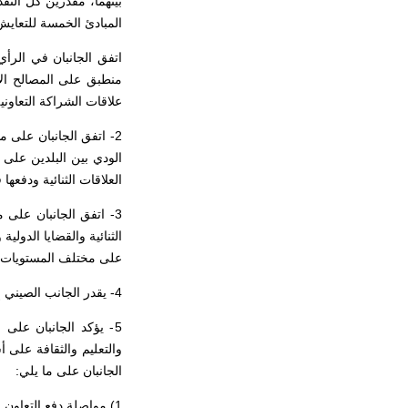
بينهما، مقدرين كل التق
المبادئ الخمسة للتعاي
اتفق الجانبان في الرأي
منطبق على المصالح الأس
علاقات الشراكة التعاونية 
2- اتفق الجانبان على 
الودي بين البلدين على 
العلاقات الثنائية ودفعه
3- اتفق الجانبان على 
الثنائية والقضايا الدول
على مختلف المستويات لزي
4- يقدر الجانب الصيني إعلان حكومة بنجلاديش بالاعتراف بوضع اقتصاد السوق الكامل للصين.
5- يؤكد الجانبان على 
والتعليم والثقافة على أ
الجانبان على ما يلي:
1)
مواصلة دفع التعاون ا