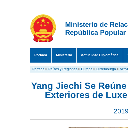
Ministerio de Rela
República Popular
Portada
Ministerio
Actualidad Diplomática
Portada
>
Países y Regiones
>
Europa
>
Luxemburgo
>
Activ
Yang Jiechi Se Reúne
Exteriores de Lux
2019