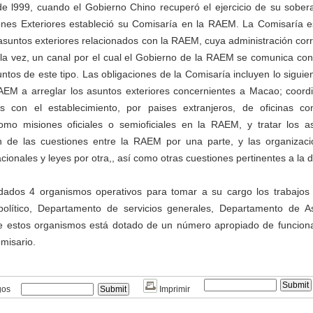
de l999, cuando el Gobierno Chino recuperó el ejercicio de su sober
iones Exteriores estableció su Comisaría en la RAEM. La Comisaría es
asuntos exteriores relacionados con la RAEM, cuya administración co
 la vez, un canal por el cual el Gobierno de la RAEM se comunica co
ntos de este tipo. Las obligaciones de la Comisaría incluyen lo siguie
AEM a arreglar los asuntos exteriores concernientes a Macao; coordin
s con el establecimiento, por paises extranjeros, de oficinas c
 como misiones oficiales o semioficiales en la RAEM, y tratar los a
ón de las cuestiones entre la RAEM por una parte, y las organizaci
cionales y leyes por otra,, así como otras cuestiones pertinentes a la
ndados 4 organismos operativos para tomar a su cargo los trabajos
político, Departamento de servicios generales, Departamento de 
e estos organismos está dotado de un número apropiado de funciona
misario.
gos
Imprimir