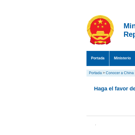
Min
Rep
Portada
Ministerio
Portada
>
Conocer a China
Haga el favor d
.