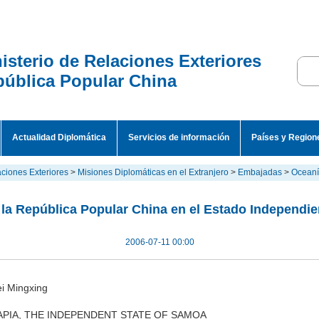
isterio de Relaciones Exteriores
ública Popular China
Actualidad Diplomática
Servicios de información
Países y Region
aciones Exteriores
>
Misiones Diplomáticas en el Extranjero
>
Embajadas
>
Ocean
la República Popular China en el Estado Independi
2006-07-11 00:00
i Mingxing
A, APIA, THE INDEPENDENT STATE OF SAMOA