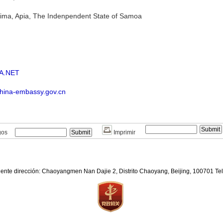
ilima, Apia, The Indenpendent State of Samoa
A.NET
.china-embassy.gov.cn
gos
Imprimir
iente dirección: Chaoyangmen Nan Dajie 2, Distrito Chaoyang, Beijing, 100701 T