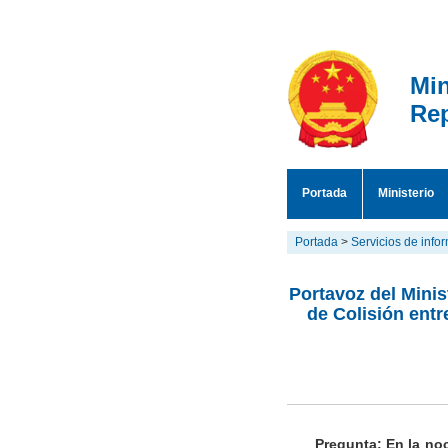
Min
Rep
Portada
Ministerio
Portada
>
Servicios de info
Portavoz del Minis
de Colisión entr
Pregunta: En la no