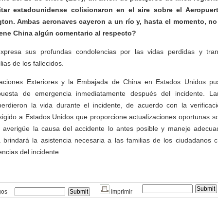
itar estadounidense colisionaron en el aire sobre el Aeropue
ton. Ambas aeronaves cayeron a un río y, hasta el momento, no
iene China algún comentario al respecto?
xpresa sus profundas condolencias por las vidas perdidas y tra
lias de los fallecidos.
elaciones Exteriores y la Embajada de China en Estados Unidos pu
uesta de emergencia inmediatamente después del incidente. La
erdieron la vida durante el incidente, de acuerdo con la verificaci
xigido a Estados Unidos que proporcione actualizaciones oportunas s
 averigüe la causa del accidente lo antes posible y maneje adecu
 brindará la asistencia necesaria a las familias de los ciudadanos c
ncias del incidente.
gos
Imprimir