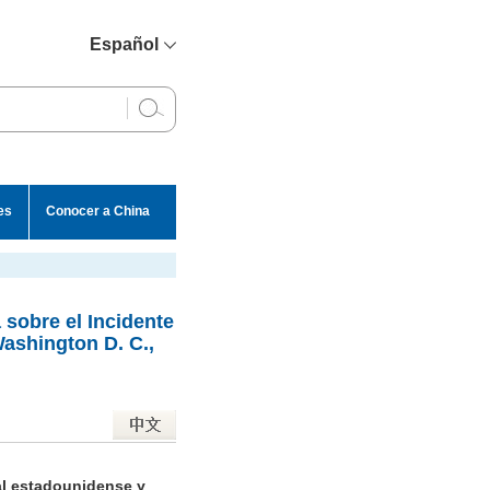
Español
简体中文
English
Français
Русский
es
Conocer a China
عربي
 sobre el Incidente
Washington D. C.,
al estadounidense y