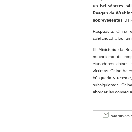
un helicóptero mil
Reagan de Washing
sobrevivientes. ¿T
Respuesta: China e
solidaridad a las fami
El Ministerio de R
mecanismo de resp
ciudadanos chinos p
víctimas. China ha e
búsqueda y rescate,
subsiguientes. China
abordar las consecue
Para sus Ami