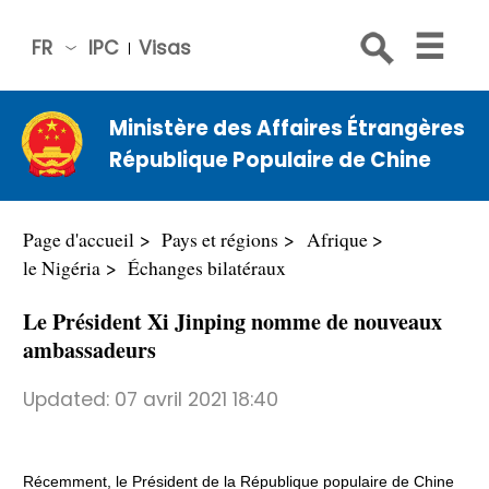
FR
IPC
Visas
简体
中文
Ministère des Affaires Étrangères
Engli
République Populaire de Chine
sh
Русс
кий
Page d'accueil
Pays et régions
Afrique
Espa
le Nigéria
Échanges bilatéraux
ñol
Le Président Xi Jinping nomme de nouveaux
عربي
ambassadeurs
Updated:
07 avril 2021 18:40
Récemment, le Président de la République populaire de Chine