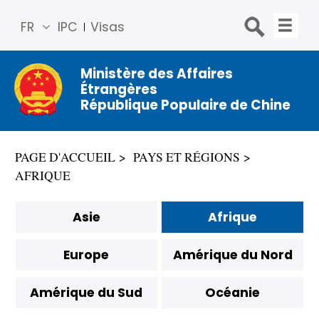
FR
IPC
Visas
简体
中文
Ministère des Affaires
Étrangères
Engli
République Populaire de Chine
sh
Русс
кий
PAGE D'ACCUEIL
PAYS ET RÉGIONS
Espa
AFRIQUE
ñol
عربي
Asie
Afrique
Europe
Amérique du Nord
Amérique du Sud
Océanie