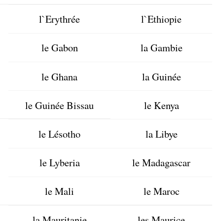
l`Erythrée
l`Ethiopie
le Gabon
la Gambie
le Ghana
la Guinée
le Guinée Bissau
le Kenya
le Lésotho
la Libye
le Lyberia
le Madagascar
le Mali
le Maroc
la Mauritanie
les Maurice