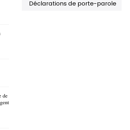
Déclarations de porte-parole
u
e de
ngent