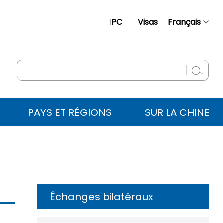
IPC
Visas
Français
简体中文
English
Русский
Español
PAYS ET RÉGIONS
SUR LA CHINE
عربي
Échanges bilatéraux