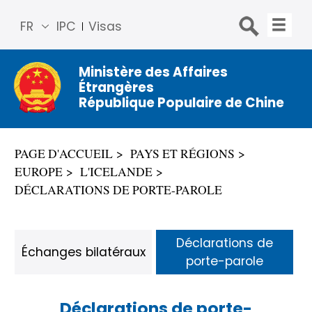
FR
IPC
Visas
简体
中文
Ministère des Affaires
Étrangères
Engli
République Populaire de Chine
sh
Русс
кий
PAGE D'ACCUEIL
PAYS ET RÉGIONS
Espa
EUROPE
L'ICELANDE
ñol
DÉCLARATIONS DE PORTE-PAROLE
عربي
Déclarations de
Échanges bilatéraux
porte-parole
Déclarations de porte-