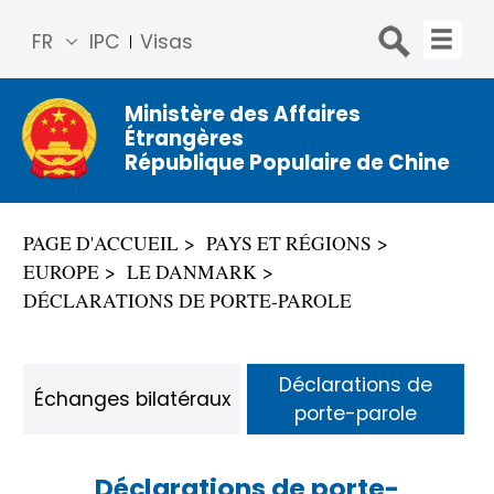
FR
IPC
Visas
简体
中文
Ministère des Affaires
Étrangères
Engli
République Populaire de Chine
sh
Русс
кий
PAGE D'ACCUEIL
PAYS ET RÉGIONS
Espa
EUROPE
LE DANMARK
ñol
DÉCLARATIONS DE PORTE-PAROLE
عربي
Déclarations de
Échanges bilatéraux
porte-parole
Déclarations de porte-