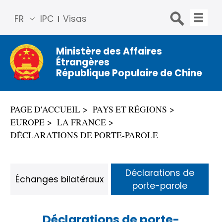
FR
IPC
Visas
简体
中文
Ministère des Affaires
Étrangères
Engli
République Populaire de Chine
sh
Русс
кий
PAGE D'ACCUEIL
PAYS ET RÉGIONS
Espa
EUROPE
LA FRANCE
ñol
DÉCLARATIONS DE PORTE-PAROLE
عربي
Déclarations de
Échanges bilatéraux
porte-parole
Déclarations de porte-