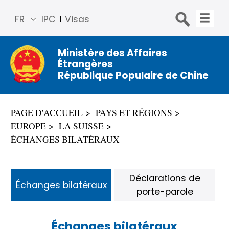
FR
IPC
Visas
简体
中文
Ministère des Affaires
Étrangères
Engli
République Populaire de Chine
sh
Русс
кий
PAGE D'ACCUEIL
PAYS ET RÉGIONS
Espa
EUROPE
LA SUISSE
ñol
ÉCHANGES BILATÉRAUX
عربي
Déclarations de
Échanges bilatéraux
porte-parole
Échanges bilatéraux