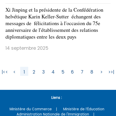
Xi Jinping et la présidente de la Confédération
helvétique Karin Keller-Sutter échangent des
messages de félicitations à l'occasion du 75e
anniversaire de l'établissement des relations
diplomatiques entre les deux pays
14 septembre 2025
|<<
<
1
2
3
4
5
6
7
8
>
>>|
Liens :
Ministère du Commerce
Ministère de l’Éducation
Administration Nationale de l'Immigration