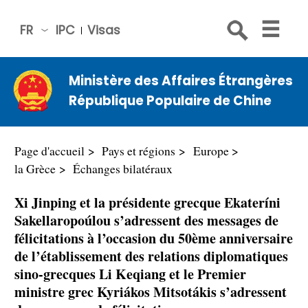
FR
IPC
Visas
简体
中文
Ministère des Affaires Étrangères
Engli
République Populaire de Chine
sh
Русс
кий
Page d'accueil
Pays et régions
Europe
Espa
la Grèce
Échanges bilatéraux
ñol
Xi Jinping et la présidente grecque Ekateríni
عربي
Sakellaropoúlou s’adressent des messages de
félicitations à l’occasion du 50ème anniversaire
de l’établissement des relations diplomatiques
sino-grecques Li Keqiang et le Premier
ministre grec Kyriákos Mitsotákis s’adressent