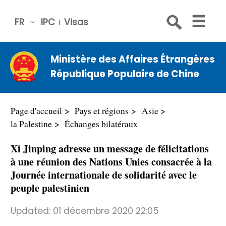
FR
IPC
Visas
简体
中文
Ministère des Affaires Étrangères
Engli
République Populaire de Chine
sh
Русс
кий
Page d'accueil
Pays et régions
Asie
Espa
la Palestine
Échanges bilatéraux
ñol
Xi Jinping adresse un message de félicitations
عربي
à une réunion des Nations Unies consacrée à la
Journée internationale de solidarité avec le
peuple palestinien
Updated:
01 décembre 2020 22:05