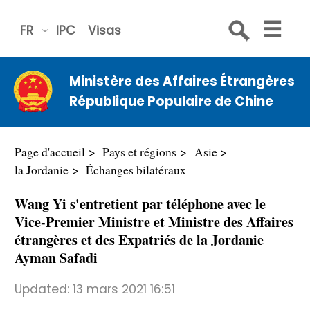
FR
IPC
Visas
简体
中文
Ministère des Affaires Étrangères
Engli
République Populaire de Chine
sh
Русс
кий
Page d'accueil
Pays et régions
Asie
Espa
la Jordanie
Échanges bilatéraux
ñol
Wang Yi s'entretient par téléphone avec le
عربي
Vice-Premier Ministre et Ministre des Affaires
étrangères et des Expatriés de la Jordanie
Ayman Safadi
Updated:
13 mars 2021 16:51