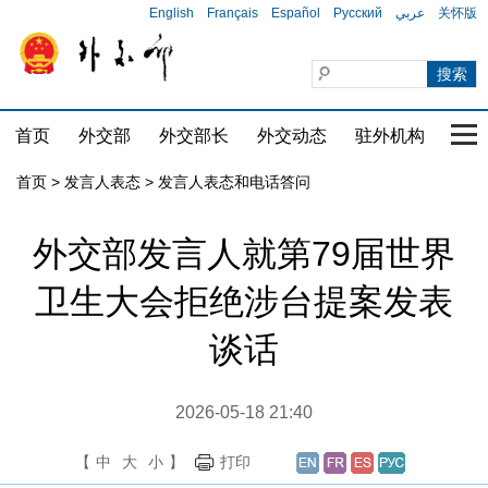
English
Français
Español
Русский
عربي
关怀版
首页
外交部
外交部长
外交动态
驻外机构
国家
首页
>
发言人表态
>
发言人表态和电话答问
外交部发言人就第79届世界
卫生大会拒绝涉台提案发表
谈话
2026-05-18 21:40
【
中
大
小
】
打印