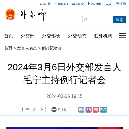
English
Français
Español
Русский
عربي
关怀版
首页
外交部
外交部长
外交动态
驻外机构
国家
首页
>
发言人表态
>
例行记者会
2024年3月6日外交部发言人
毛宁主持例行记者会
2024-03-06 19:15
【
中
大
小
】
打印