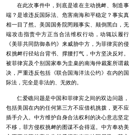
在此次事件中，到底是谁在主动挑衅、制造事
端？是谁违反国际法、危害南海和平稳定？事实真
相一目了然。美国国务院罔顾事实、颠倒黑白，无
端攻击指责中方正当合法维权行动，动辄以履行
《美菲共同防御条约》来威胁中方，为菲律宾的侵
权挑衅行径站台背书、撑腰打气，中方坚决反对。
被菲律宾及个别国家奉为圭臬的南海仲裁案所谓裁
决，严重违反包括《联合国海洋法公约》在内的国
际法，完全是非法的、无效的。
仁爱礁问题是中国和菲律宾之间的双边问题，
包括美国在内的任何第三方不应借机挑拨，更不应
插手介入。中方维护自身合法权利的决心意志坚定
不移，菲方侵权挑衅的图谋不会得逞。中方奉劝美