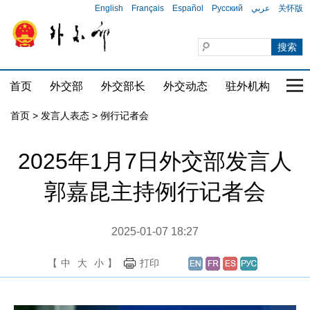
English
Français
Español
Русский
عربي
关怀版
首页
外交部
外交部长
外交动态
驻外机构
国家
首页
>
发言人表态
>
例行记者会
2025年1月7日外交部发言人
郭嘉昆主持例行记者会
2025-01-07 18:27
【
中
大
小
】
打印