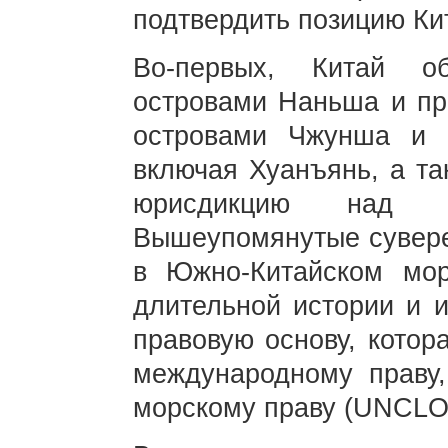
подтвердить позицию К
Во-первых, Китай о
островами Наньша и пр
островами Чжунша и 
включая Хуанъянь, а та
юрисдикцию над со
Вышеупомянутые суверен
в Южно-Китайском мо
длительной истории и 
правовую основу, котор
международному праву
морскому праву (UNCL