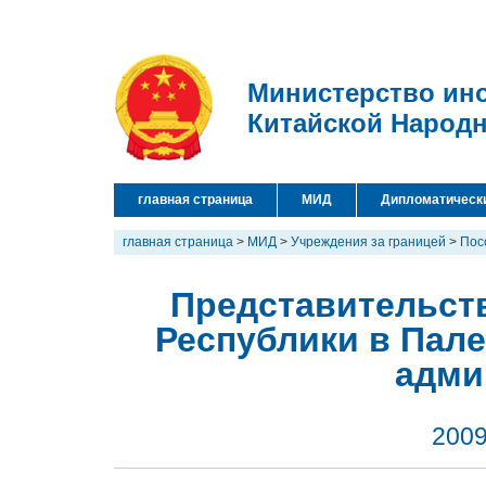
Министерство ин
Китайской Народ
главная страница
МИД
Дипломатическ
главная страница
>
МИД
>
Учреждения за границей
>
Пос
Представительст
Республики в Пал
адми
2009