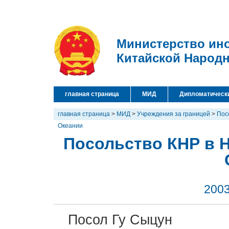
Министерство ин
Китайской Народ
главная страница
МИД
Дипломатическ
главная страница
>
МИД
>
Учреждения за границей
>
Пос
Океании
Посольство КНР в 
2003
Посол Гу Сыцун