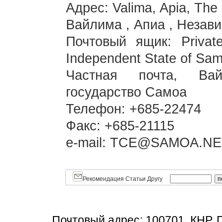
Адрес: Valima, Apia, The
Вайлима , Апиа , Незав
Почтовый ящик: Private
Independent State of Sa
Частная почта, Вай
государство Самоа
Телефон: +685-22474
Факс: +685-21115
e-mail: TCE@SAMOA.NE
Рекомендация Статьи Другу
Почтовый адрес: 100701, КНР, 