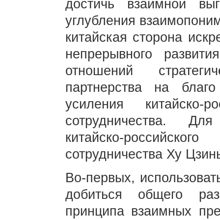
достичь взаимной вы
углубления взаимопоним
китайская сторона искр
непрерывного развития
отношений стратеги
партнерства на благ
усиления китайско-ро
сотрудничества. Дл
китайско-российс
сотрудничества Ху Цзин
Во-первых, использоват
добиться общего ра
принципа взаимных пр