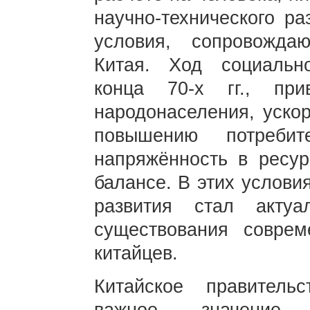
научно-технического р
условия, сопровожда
Китая. Ход социально
конца 70-х гг., пр
народонаселения, уско
повышению потребит
напряжённость в ресур
балансе. В этих услови
развития стал актуа
существования совре
китайцев.
Китайское правитель