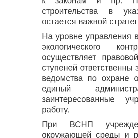
к законам и пр. По
строительства в ук
остается важной стратег
На уровне управления 
экологического ко
осуществляет правовой
ступеней ответственны 
ведомства по охране 
единый админист
заинтересованные уч
работу.
При ВСНП учрежде
окружающей среды и р