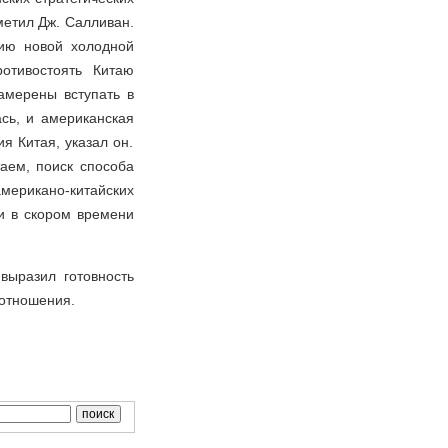
метил Дж. Салливан.
нию новой холодной
отивостоять Китаю
амерены вступать в
сь, и американская
я Китая, указал он.
аем, поиск способа
ерикано-китайских
и в скором времени
выразил готовность
 отношения.