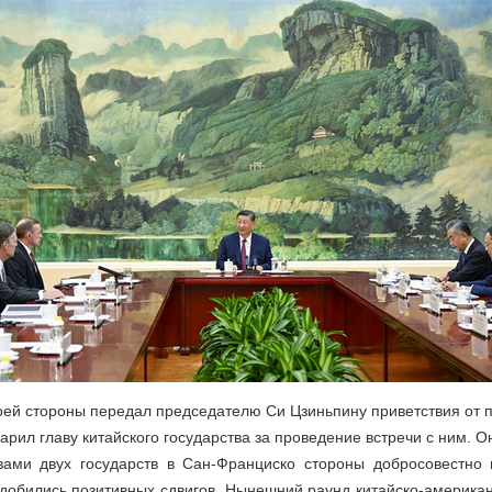
оей стороны передал председателю Си Цзиньпину приветствия от
рил главу китайского государства за проведение встречи с ним. О
вами двух государств в Сан-Франциско стороны добросовестно
добились позитивных сдвигов. Нынешний раунд китайско-американ