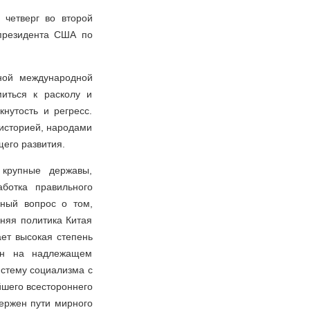
 четверг во второй
 президента США по
ной международной
иться к расколу и
нутость и регресс.
 историей, народами
щего развития.
крупные державы,
ботка правильного
вный вопрос о том,
няя политика Китая
ает высокая степень
чен на надлежащем
истему социализма с
йшего всестороннего
ержен пути мирного