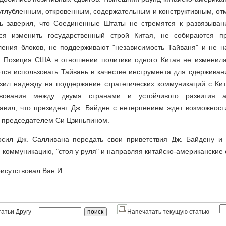
глубленным, откровенным, содержательным и конструктивным, от
ь заверил, что Соединенные Штаты не стремятся к развязыва
ся изменить государственный строй Китая, не собираются пр
ления блоков, не поддерживают "независимость Тайваня" и не н
. Позиция США в отношении политики одного Китая не изменила
тся использовать Тайвань в качестве инструмента для сдерживани
зил надежду на поддержание стратегических коммуникаций с Кит
вования между двумя странами и устойчивого развития ам
авил, что президент Дж. Байден с нетерпением ждет возможност
с председателем Си Цзиньпином.
сил Дж. Салливана передать свои приветствия Дж. Байдену и 
 коммуникацию, "стоя у руля" и направляя китайско-американские
рисутствовал Ван И.
атьи Другу
Напечатать текущую статью