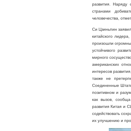
развития. Наряду 
странами добива
человечества, отмет
Си Цзиньпин заявил
китайского лидера,
произошли огромные
устойчивого разви
мирного сосущество
американских отно
интересов развити
также не претерп
Соединенные Штаты 
позитивном и разу
как вызов, сообщ
развития Китая и С
содействовать сохр
их улучшению и пр