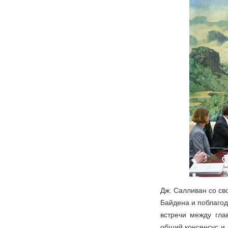
Дж. Салливан со св
Байдена и поблагода
встречи между гла
общий консенсус и 