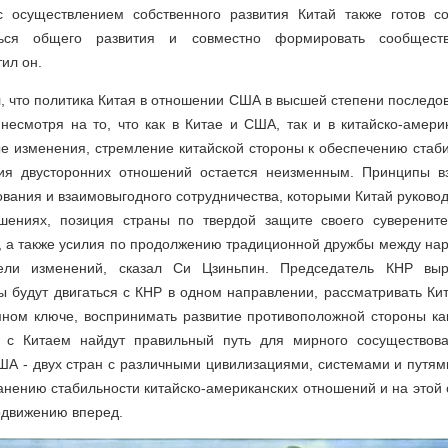
с осуществлением собственного развития Китай также готов с
ться общего развития и совместно формировать сообщест
ил он.
, что политика Китая в отношении США в высшей степени последо
 несмотря на то, что как в Китае и США, так и в китайско-амер
 изменения, стремление китайской стороны к обеспечению стаби
тия двусторонних отношений остается неизменным. Принципы в
вания и взаимовыгодного сотрудничества, которыми Китай руководс
шениях, позиция страны по твердой защите своего суверените
я, а также усилия по продолжению традиционной дружбы между на
ели изменений, сказал Си Цзиньпин. Председатель КНР выр
будут двигаться с КНР в одном направлении, рассматривать Кит
мном ключе, воспринимать развитие противоположной стороны как
а с Китаем найдут правильный путь для мирного сосуществова
ША - двух стран с различными цивилизациями, системами и путями
анению стабильности китайско-американских отношений и на этой 
одвижению вперед.