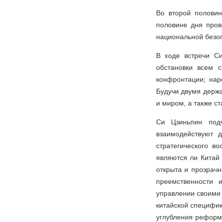
Во второй половин
половине дня пров
национальной безо
В ходе встречи С
обстановки всем 
конфронтации; нар
Будучи двумя держа
и миром, а также с
Си Цзиньпин под
взаимодействуют 
стратегического в
являются ли Китай
открыта и прозрачн
преемственности 
управлении своими 
китайской специфик
углубления реформ