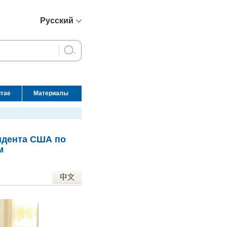
Русский
简体中文
English
Français
Español
итае
Материалы
عربي
идента США по
м