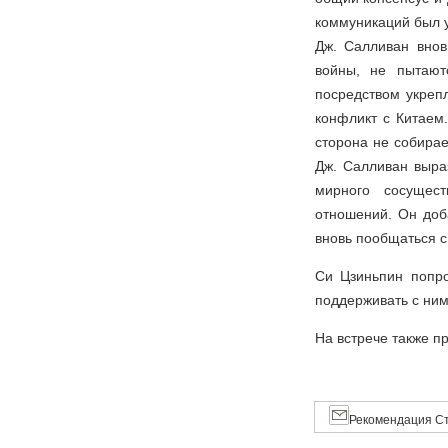
коммуникаций был у
Дж. Салливан внов
войны, не пытают
посредством укреп
конфликт с Китаем
сторона не собирае
Дж. Салливан выра
мирного сосущест
отношений. Он доб
вновь пообщаться 
Си Цзиньпин попро
поддерживать с ним
На встрече также п
Рекомендация Ст