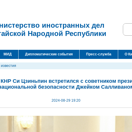
нистерство иностранных дел
тайской Народной Республики
МИД
Дипломатические события
Пресс-служба
О К
 известия
 КНР Си Цзиньпин встретился с советником през
национальной безопасности Джейком Салливано
2024-08-29 19:20