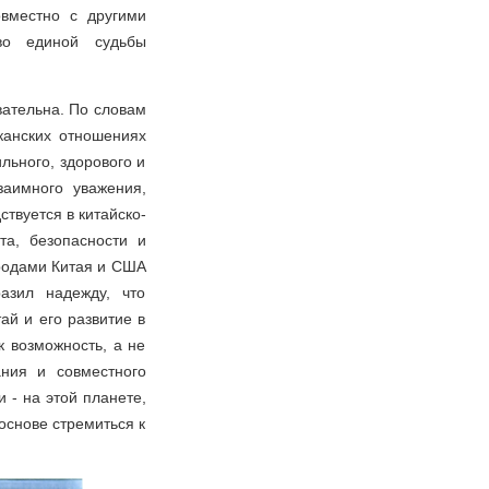
овместно с другими
во единой судьбы
вательна. По словам
иканских отношениях
льного, здорового и
заимного уважения,
твуется в китайско-
та, безопасности и
родами Китая и США
азил надежду, что
ай и его развитие в
 возможность, а не
ния и совместного
 - на этой планете,
основе стремиться к