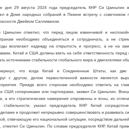
е дня 29 августа 2024 года председатель КНР Си Цзиньпин в
ел в Доме народных собраний в Пекине встречу с советником
пасности Джейком Салливаном.
и Цзиньпин отметил, что перед лицом изменчивой и неспокой
странам необходимо объединяться и сотрудничать, а не стрем
оды возлагают надежду на открытость и прогресс, а не на замк
вами, Китай и США должны взять на себя ответственность перед
тать источниками стабильности глобального мира и двигателями об
черкнул, что когда Китай и Соединенные Штаты, как две 
друг с другом, делом первостепенной важности является выра
осприятия. Прежде всего сторонам необходимо ответить на гла
 и США соперниками или партнерами, заявил Си Цзиньпин. Внеш
а, а его стратегические намерения откровенны и ясны, их отлич
и стабильности, указал председатель КНР. Китай сосредото
делами и продолжит непрерывно совершенствовать и развивать с
ой, отвечающую его национальной ситуации, посредством дальне
, отметил Си Цзиньпин. По словам председателя КНР, Китай прив