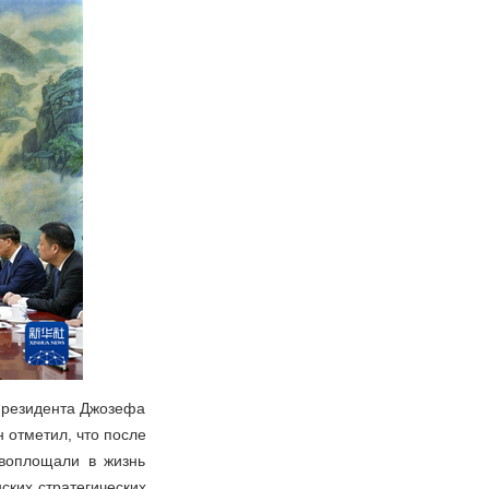
 президента Джозефа
н отметил, что после
 воплощали в жизнь
ских стратегических