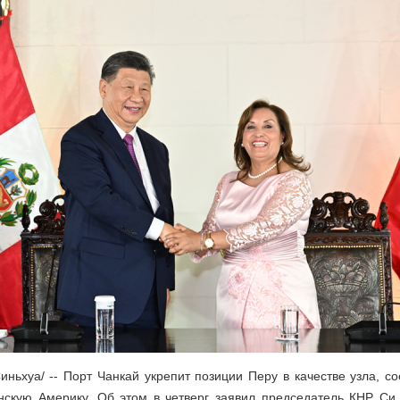
иньхуа/ -- Порт Чанкай укрепит позиции Перу в качестве узла, 
нскую Америку. Об этом в четверг заявил председатель КНР Си