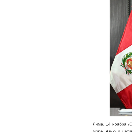
Лима, 14 ноября /С
море, Азию и Лати