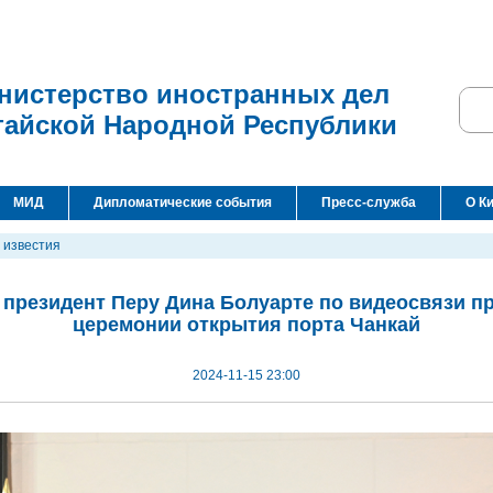
нистерство иностранных дел
тайской Народной Республики
МИД
Дипломатические события
Пресс-служба
О К
 известия
 президент Перу Дина Болуарте по видеосвязи пр
церемонии открытия порта Чанкай
2024-11-15 23:00