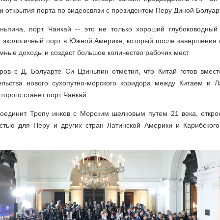
и открытия порта по видеосвязи с президентом Перу Диной Болуар
ьпина, порт Чанкай -- это не только хороший глубоководный
 экологичный порт в Южной Америке, который после завершения 
мные доходы и создаст большое количество рабочих мест.
ров с Д. Болуарте Си Цзиньпин отметил, что Китай готов вмест
ельства нового сухопутно-морского коридора между Китаем и Л
торого станет порт Чанкай.
соединит Тропу инков с Морским шелковым путем 21 века, откро
стью для Перу и других стран Латинской Америки и Карибского