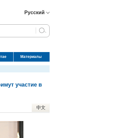
Русский
简体中文
English
Français
Español
итае
Материалы
عربي
имут участие в