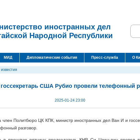
нистерство иностранных дел
тайской Народной Республики
МИД
Дипломатические события
Пресс-служба
О К
 известия
и госсекретарь США Рубио провели телефонный р
2025-01-24 23:00
а член Политбюро ЦК КПК, министр иностранных дел Ван И и гос
ефонный разговор.
то в прошлую пятницу председатель КНР Си Цзиньпин провел 