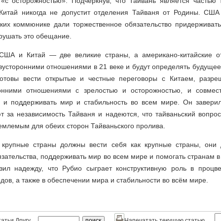
 «с осторожностью». Подчеркнув, что Тайвань является частью 
итай никогда не допустит отделения Тайваня от Родины. США 
ских коммюнике дали торжественное обязательство придерживать
арушать это обещание.
 США и Китай — две великие страны, а американо-китайские 
усторонними отношениями в 21 веке и будут определять будущее
отовы вести открытые и честные переговоры с Китаем, разре
ронними отношениями с зрелостью и осторожностью, и совмест
 и поддерживать мир и стабильность во всем мире. Он завери
т за независимость Тайваня и надеются, что тайваньский вопро
емлемым для обеих сторон Тайваньского пролива.
 крупные страны должны вести себя как крупные страны, они
ательства, поддерживать мир во всем мире и помогать странам 
зил надежду, что Рубио сыграет конструктивную роль в процве
дов, а также в обеспечении мира и стабильности во всём мире.
атьи Другу
Напечатать текущую статью