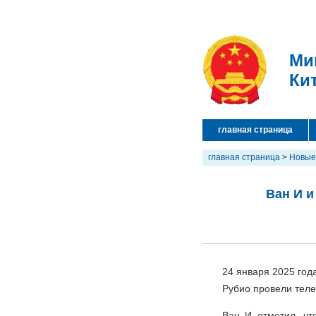
Ми
Ки
главная страница
главная страница
>
Новые
Ван И 
24 января 2025 год
Рубио провели тел
Ван И отметил, ч