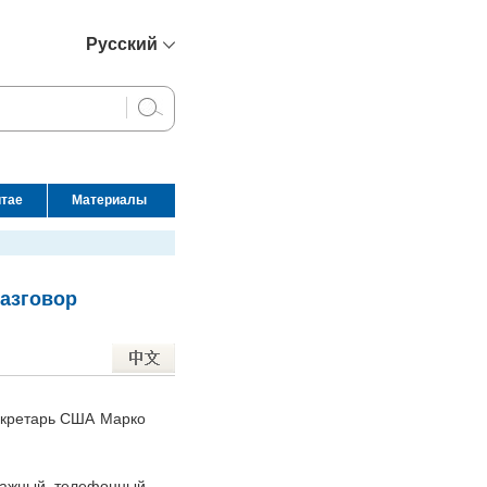
Русский
简体中文
English
Français
Español
итае
Материалы
عربي
азговор
секретарь США Марко
важный телефонный