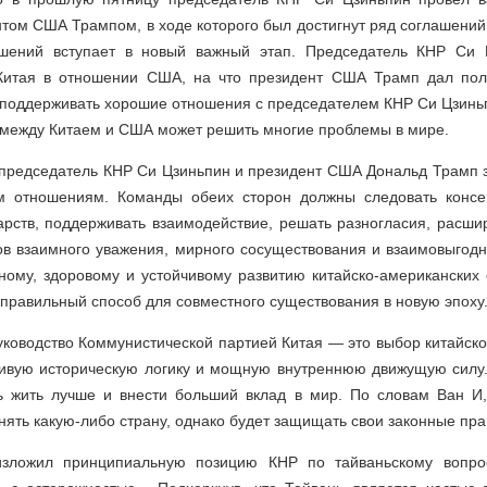
нтом США Трампом, в ходе которого был достигнут ряд соглашений.
ошений вступает в новый важный этап. Председатель КНР Си 
Китая в отношении США, на что президент США Трамп дал пол
 поддерживать хорошие отношения с председателем КНР Си Цзинь
 между Китаем и США может решить многие проблемы в мире.
о председатель КНР Си Цзиньпин и президент США Дональд Трамп 
м отношениям. Команды обеих сторон должны следовать консен
арств, поддерживать взаимодействие, решать разногласия, расши
в взаимного уважения, мирного сосуществования и взаимовыгодн
ному, здоровому и устойчивому развитию китайско-американских
равильный способ для совместного существования в новую эпоху
руководство Коммунистической партией Китая — это выбор китайско
ливую историческую логику и мощную внутреннюю движущую силу
 жить лучше и внести больший вклад в мир. По словам Ван И
нять какую-либо страну, однако будет защищать свои законные пра
зложил принципиальную позицию КНР по тайваньскому вопр