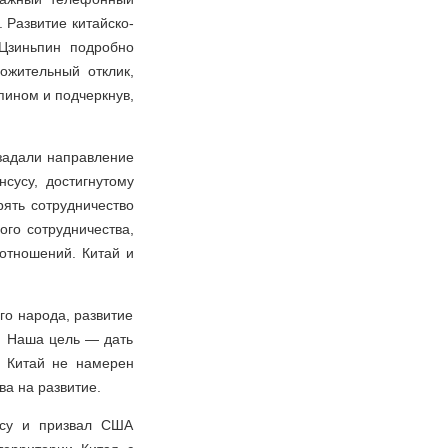
 Развитие китайско-
Цзиньпин подробно
ожительный отклик,
пином и подчеркнув,
задали направление
сусу, достигнутому
рять сотрудничество
ого сотрудничества,
 отношений. Китай и
.
го народа, развитие
. Наша цель — дать
, Китай не намерен
ва на развитие.
осу и призвал США