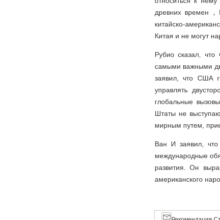
относиться к нему
древних времен，К
китайско-американ
Китая и не могут н
Рубио сказал, что
самыми важными дв
заявил, что США г
управлять двусто
глобальные вызовы
Штаты не выступаю
мирным путем, при
Ван И заявил, что
международные обяз
развития. Он выра
американского наро
Рекомендация Ст