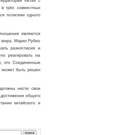
территории Китая с
в трёх совместных
ся политики одного
отношения являются
 мира. Марко Рубио
шать разногласия и
но реагировать на
л, что Соединенные
с может быть решен
 должны нести свои
в достижении общего
тании китайского и