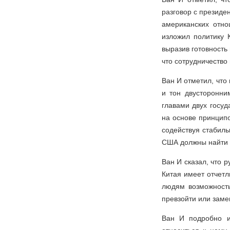
разговор с президе
американских отн
изложил политику 
выразив готовность
что сотрудничество
Ван И отметил, чт
и тон двусторонни
главами двух госуд
на основе принципо
содействуя стабиль
США должны найти п
Ван И сказал, что 
Китая имеет отчет
людям возможность
превзойти или заме
Ван И подробно и