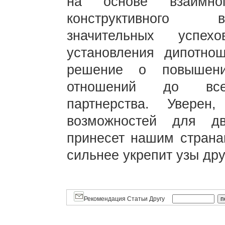
на основе взаимно
конструктивного в
значительных успе
установления дипотно
решение о повышении
отношений до всест
партнерства. Увере
возможностей для дву
принесет нашим стран
сильнее укрепит узы д
Рекомендация Статьи Другу