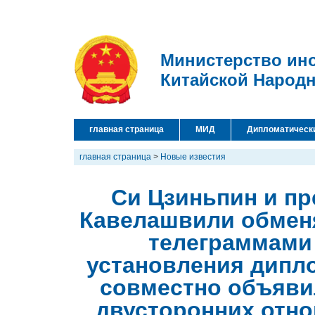
Министерство ин
Китайской Народ
главная страница
МИД
Дипломатическ
главная страница
>
Новые известия
Си Цзиньпин и пр
Кавелашвили обмен
телеграммами 
установления дипл
совместно объяви
двусторонних отно