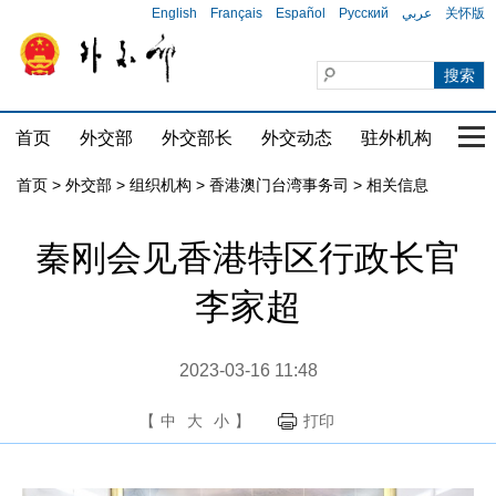
English
Français
Español
Русский
عربي
关怀版
首页
外交部
外交部长
外交动态
驻外机构
国家
首页
>
外交部
>
组织机构
>
香港澳门台湾事务司
>
相关信息
秦刚会见香港特区行政长官
李家超
2023-03-16 11:48
【
中
大
小
】
打印