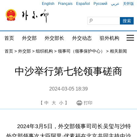
English
Français
Español
Русский
عربي
关怀版
首页
外交部
外交部长
外交动态
驻外机构
国家
首页
>
外交部
>
组织机构
>
领事司（领事保护中心）
>
相关新闻
中沙举行第七轮领事磋商
2024-03-05 18:39
【
中
大
小
】
打印
2024年3月5日，外交部领事司司长吴玺与沙特
外交部领事次大臣阿里·优素福在北京共同主持中沙