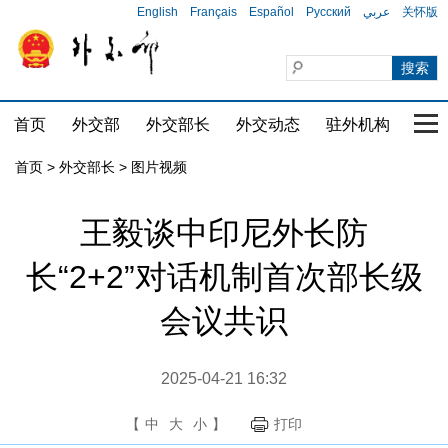
English
Français
Español
Русский
عربي
关怀版
首页
外交部
外交部长
外交动态
驻外机构
国家
首页
>
外交部长
>
图片视频
王毅谈中印尼外长防
长“2+2”对话机制首次部长级
会议共识
2025-04-21 16:32
【
中
大
小
】
打印