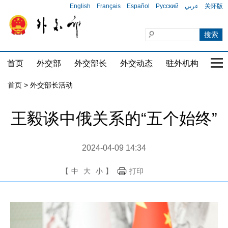
English
Français
Español
Русский
عربي
关怀版
首页
外交部
外交部长
外交动态
驻外机构
国家
首页 > 外交部长活动
王毅谈中俄关系的“五个始终”
2024-04-09 14:34
【
中
大
小
】
打印