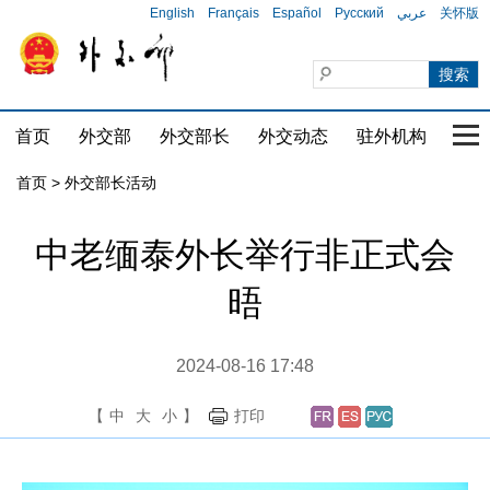
English
Français
Español
Русский
عربي
关怀版
首页
外交部
外交部长
外交动态
驻外机构
国家
首页 > 外交部长活动
中老缅泰外长举行非正式会
晤
2024-08-16 17:48
【
中
大
小
】
打印