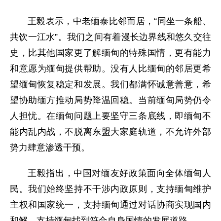
王毅表示，中老缅泰比邻而居，“同坐一条船、
共饮一江水”。我们之间有着漫长边界线和悠久交往
史，比其他国家更了解缅甸的特殊国情，更有能力
和意愿为缅甸提供帮助。没有人比缅甸的邻居更希
望缅甸恢复稳定和发展。我们都满怀诚意善意，希
望协助缅方推动局势降温回稳。当前缅甸局势仍令
人担忧。在缅甸问题上要坚守三条底线，即缅甸不
能内乱内战，不脱离东盟大家庭轨道，不允许外部
势力肆意渗透干预。
王毅指出，中国对缅友好政策面向全体缅甸人
民。我们始终坚持不干涉内政原则，支持缅甸维护
主权和国家统一，支持缅甸通过对话协商实现国内
和解，支持缅甸找到符合自身国情的发展道路。