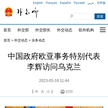
English
Français
Español
Русский
عربي
关怀版
首页
外交部
外交部长
外交动态
驻外机构
国家
首页
>
外交动态
>
业务动态
中国政府欧亚事务特别代表
李辉访问乌克兰
2023-05-18 11:44
【
中
大
小
】
打印