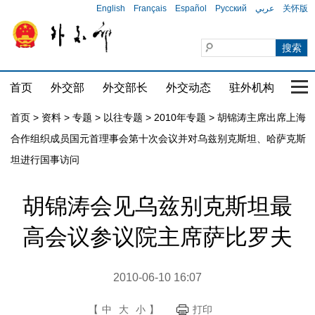
English
Français
Español
Русский
عربي
关怀版
首页
外交部
外交部长
外交动态
驻外机构
国家
首页
>
资料
>
专题
>
以往专题
>
2010年专题
>
胡锦涛主席出席上海
合作组织成员国元首理事会第十次会议并对乌兹别克斯坦、哈萨克斯
坦进行国事访问
胡锦涛会见乌兹别克斯坦最
高会议参议院主席萨比罗夫
2010-06-10 16:07
【
中
大
小
】
打印