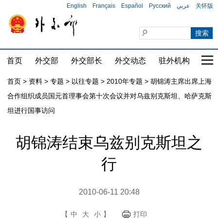
English
Français
Español
Русский
عربي
关怀版
首页
外交部
外交部长
外交动态
驻外机构
国家
首页
>
资料
>
专题
>
以往专题
>
2010年专题
>
胡锦涛主席出席上海
合作组织成员国元首理事会第十次会议并对乌兹别克斯坦、哈萨克斯
坦进行国事访问
胡锦涛结束乌兹别克斯坦之
行
2010-06-11 20:48
【
中
大
小
】
打印