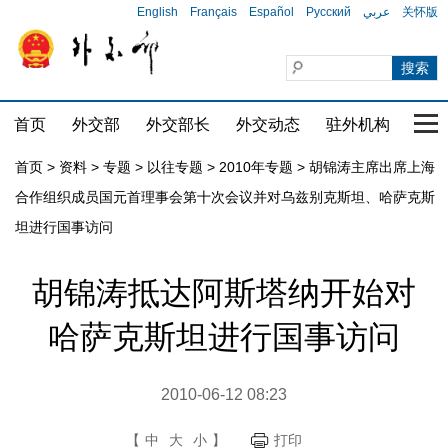
English
Français
Español
Русский
عربي
关怀版
首页
外交部
外交部长
外交动态
驻外机构
国家
首页
>
资料
>
专题
>
以往专题
>
2010年专题
>
胡锦涛主席出席上海
合作组织成员国元首理事会第十次会议并对乌兹别克斯坦、哈萨克斯
坦进行国事访问
胡锦涛抵达阿斯塔纳开始对
哈萨克斯坦进行国事访问
2010-06-12 08:23
【
中
大
小
】
打印