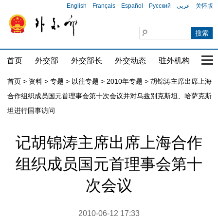
English
Français
Español
Русский
عربي
关怀版
首页
外交部
外交部长
外交动态
驻外机构
国家
首页
>
资料
>
专题
>
以往专题
>
2010年专题
>
胡锦涛主席出席上海
合作组织成员国元首理事会第十次会议并对乌兹别克斯坦、哈萨克斯
坦进行国事访问
记胡锦涛主席出席上海合作
组织成员国元首理事会第十
次会议
2010-06-12 17:33