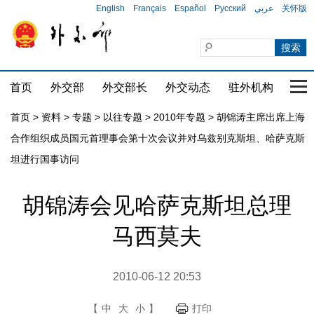
English
Français
Español
Русский
عربي
关怀版
首页
外交部
外交部长
外交动态
驻外机构
国家
首页
>
资料
>
专题
>
以往专题
>
2010年专题
>
胡锦涛主席出席上海
合作组织成员国元首理事会第十次会议并对乌兹别克斯坦、哈萨克斯
坦进行国事访问
胡锦涛会见哈萨克斯坦总理
马西莫夫
2010-06-12 20:53
【
中
大
小
】
打印