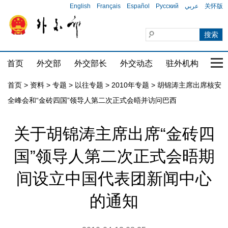
English
Français
Español
Русский
عربي
关怀版
首页
外交部
外交部长
外交动态
驻外机构
国家
首页
>
资料
>
专题
>
以往专题
>
2010年专题
>
胡锦涛主席出席核安
全峰会和“金砖四国”领导人第二次正式会晤并访问巴西
关于胡锦涛主席出席“金砖四
国”领导人第二次正式会晤期
间设立中国代表团新闻中心
的通知