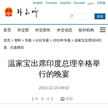
English
Français
Español
Русский
عربي
关怀版
首页
外交部
外交部长
外交动态
驻外机构
国家
首页
>
资料
>
专题
>
以往专题
>
2010年专题
>
温家宝总理访问印
度、巴基斯坦
温家宝出席印度总理辛格举
行的晚宴
2010-12-16 08:02
【
中
大
小
】
打印