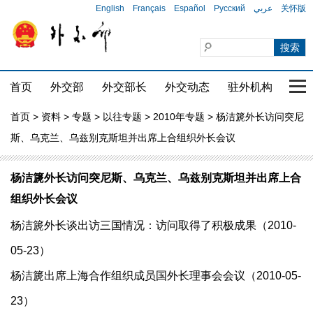
English
Français
Español
Русский
عربي
关怀版
首页
外交部
外交部长
外交动态
驻外机构
国家
首页
>
资料
>
专题
>
以往专题
>
2010年专题
> 杨洁篪外长访问突尼
斯、乌克兰、乌兹别克斯坦并出席上合组织外长会议
杨洁篪外长访问突尼斯、乌克兰、乌兹别克斯坦并出席上合
组织外长会议
杨洁篪外长谈出访三国情况：访问取得了积极成果（2010-
05-23）
杨洁篪出席上海合作组织成员国外长理事会会议（2010-05-
23）