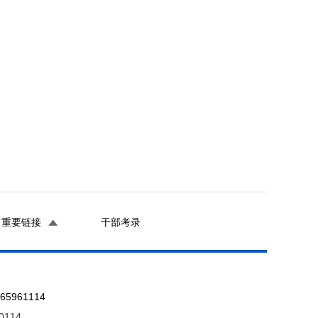
）
重要链接
干部考录
961114
0114