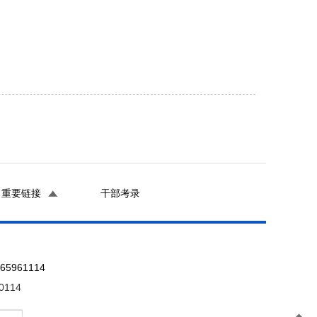
重要链接
干部考录
961114
0114