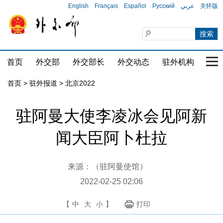
English
Français
Español
Русский
عربي
关怀版
首页
外交部
外交部长
外交动态
驻外机构
国家
首页
>
驻外报道
>
北京2022
驻阿曼大使李凌冰会见阿新
闻大臣阿卜杜拉
来源：（驻阿曼使馆）
2022-02-25 02:06
【
中
大
小
】
打印