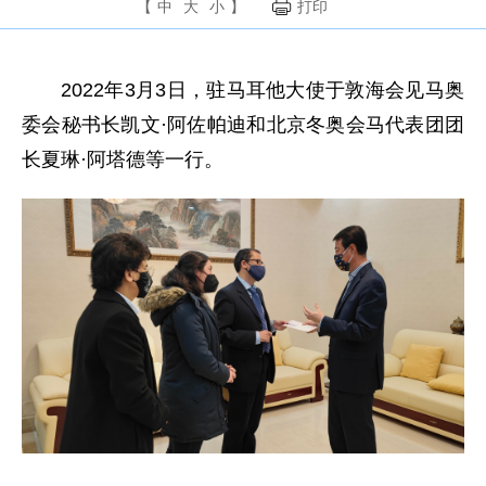
【
中
大
小
】
打印
2022年3月3日，驻马耳他大使于敦海会见马奥
委会秘书长凯文·阿佐帕迪和北京冬奥会马代表团团
长夏琳·阿塔德等一行。