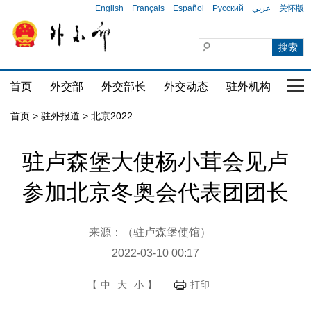
English
Français
Español
Русский
عربي
关怀版
首页
外交部
外交部长
外交动态
驻外机构
国家
首页
>
驻外报道
>
北京2022
驻卢森堡大使杨小茸会见卢
参加北京冬奥会代表团团长
来源：（驻卢森堡使馆）
2022-03-10 00:17
【
中
大
小
】
打印