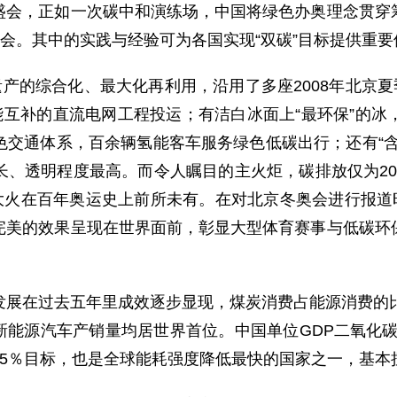
盛会，正如一次碳中和演练场，中国将绿色办奥理念贯穿
运会。其中的实践与经验可为各国实现“双碳”目标提供重
遗产的综合化、最大化再利用，沿用了多座2008年北京夏
能互补的直流电网工程投运；有洁白冰面上“最环保”的
色交通体系，百余辆氢能客车服务绿色低碳出行；还有“含
、透明程度最高。而令人瞩目的主火炬，碳排放仅为20
烧的大火在百年奥运史上前所未有。在对北京冬奥会进行报道
完美的效果呈现在世界面前，彰显大型体育赛事与低碳环
发展在过去五年里成效逐步显现，煤炭消费占能源消费的比
能源汽车产销量均居世界首位。中国单位GDP二氧化碳排放比
％－45％目标，也是全球能耗强度降低最快的国家之一，基