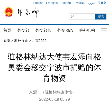
English
Français
Español
Русский
عربي
关怀版
首页
外交部
外交部长
外交动态
驻外机构
国家
首页
>
驻外报道
>
北京2022
驻格林纳达大使韦宏添向格
奥委会移交宁波市捐赠的体
育物资
来源：（驻格林纳达使馆）
2022-03-19 05:29