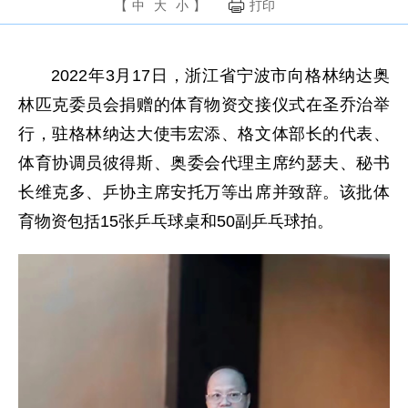
【
中
大
小
】
打印
2022年3月17日，浙江省宁波市向格林纳达奥
林匹克委员会捐赠的体育物资交接仪式在圣乔治举
行，驻格林纳达大使韦宏添、格文体部长的代表、
体育协调员彼得斯、奥委会代理主席约瑟夫、秘书
长维克多、乒协主席安托万等出席并致辞。该批体
育物资包括15张乒乓球桌和50副乒乓球拍。