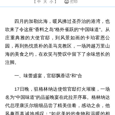
【
中
大
小
】
打印
四月的加勒比海，暖风拂过圣乔治的港湾，也
吹来了令这座“香料之岛”格外雀跃的“中国味道”。从
庄重典雅的大使官邸，到风景如画的卡珀霍恩公
园，再到热忱质朴的圣马克教区，一场跨越万里山
海的美食之约，在欢笑与赞叹中留下了余味悠长的
注脚。
一、味蕾盛宴，官邸飘香话“和”合
17日晚，驻格林纳达使馆官邸灯火璀璨，一场
名为“中国味道”的品鉴晚宴在此拉开序幕。格林纳达
代总理康沃尔细细品尝了精美佳肴，感动之余，他
风趣而真诚地感叹：“如此美妙的食物和温暖的相