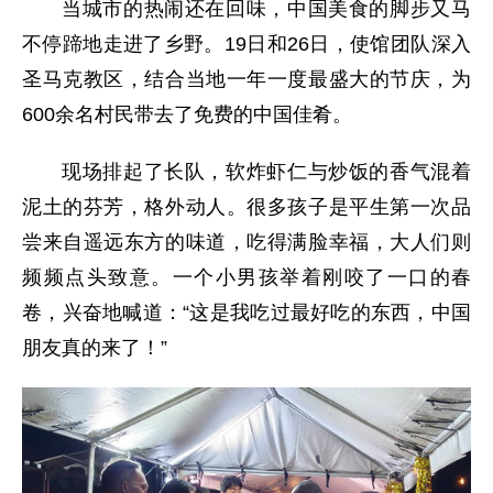
当城市的热闹还在回味，中国美食的脚步又马
不停蹄地走进了乡野。19日和26日，使馆团队深入
圣马克教区，结合当地一年一度最盛大的节庆，为
600余名村民带去了免费的中国佳肴。
现场排起了长队，软炸虾仁与炒饭的香气混着
泥土的芬芳，格外动人。很多孩子是平生第一次品
尝来自遥远东方的味道，吃得满脸幸福，大人们则
频频点头致意。一个小男孩举着刚咬了一口的春
卷，兴奋地喊道：“这是我吃过最好吃的东西，中国
朋友真的来了！”