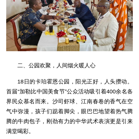
二、公园欢聚，人间烟火暖人心
18日的卡珀霍恩公园，阳光正好，人头攒动。
首届“加勒比中国美食节”公众活动吸引着400余名各
界民众慕名而来。沙司虾球、江南春卷的香气在空
气中弥漫，孩子们踮着脚尖，眼巴巴地望着热气腾
腾的牛肉包子，刚劲有力的中华武术表演更是引来
满堂喝彩。