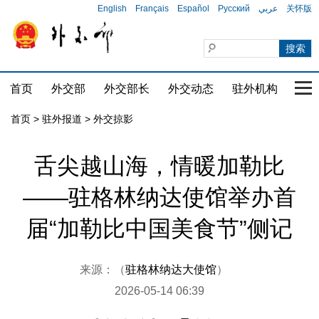
English
Français
Español
Русский
عربي
关怀版
首页
外交部
外交部长
外交动态
驻外机构
国家
首页
>
驻外报道
>
外交掠影
舌尖越山海，情暖加勒比
——驻格林纳达使馆举办首
届“加勒比中国美食节”侧记
来源：（
驻格林纳达大使馆
）
2026-05-14 06:39